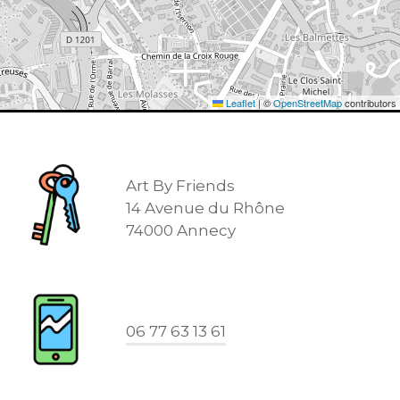
Leaflet
|
©
OpenStreetMap
contributors
Art By Friends
14 Avenue du Rhône
74000 Annecy
06 77 63 13 61