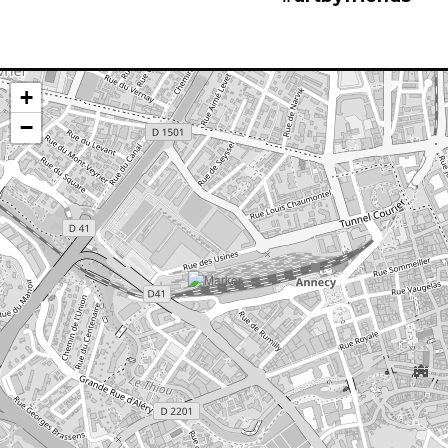
Ligne 7 — Arrêt « Mandallaz »
Cran-Gevrier :
+
Ligne 1 / 7 / 8 / L — Arrêt « Mosinges »
−
Consulter le site de la SIBRA