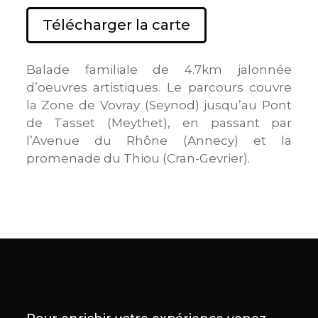
Télécharger la carte
Balade familiale de 4.7km jalonnée
d’oeuvres artistiques. Le parcours couvre
la Zone de Vovray (Seynod) jusqu’au Pont
de Tasset (Meythet), en passant par
l’Avenue du Rhône (Annecy) et la
promenade du Thiou (Cran-Gevrier).